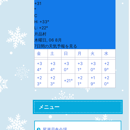
+
31
°
C
H:
+
33°
L:
+
22°
片品村
木曜日, 06 8月
7日間の天気予報を見る
金
土
日
月
火
水
+
3
+
3
+
3
+
3
+
3
+
2
4°
4°
0°
1°
0°
9°
+
2
+
2
+
2
+
1
+
2
+
21°
3°
3°
1°
9°
0°
メニュー
尾瀬戸倉会場