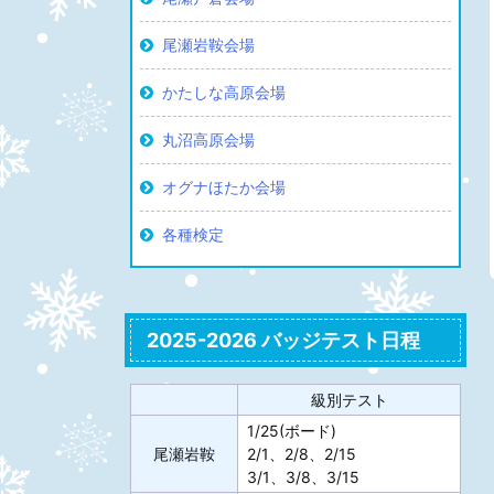
尾瀬岩鞍会場
かたしな高原会場
丸沼高原会場
オグナほたか会場
各種検定
2025-2026 バッジテスト日程
級別テスト
1/25(ボード)
尾瀬岩鞍
2/1、2/8、2/15
3/1、3/8、3/15