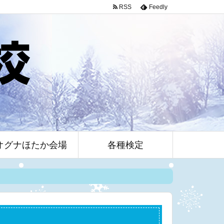
RSS
Feedly
オグナほたか会場
各種検定