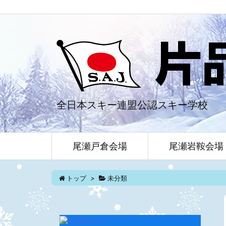
全日本スキー連盟公認スキー学校
尾瀬戸倉会場
尾瀬岩鞍会場
トップ
>
未分類